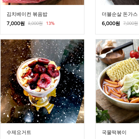
김치베이컨 볶음밥
더블순살 돈가스
7,000원
8,000원
13%
6,000원
7,000원
수제요거트
국물떡볶이