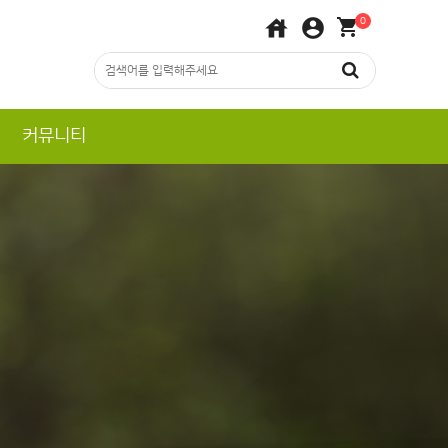
house
account_circle
shopping_cart
0
커뮤니티