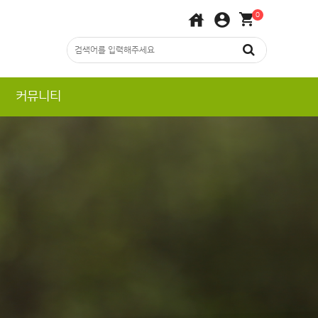
house
account_circle
shopping_cart
0
커뮤니티