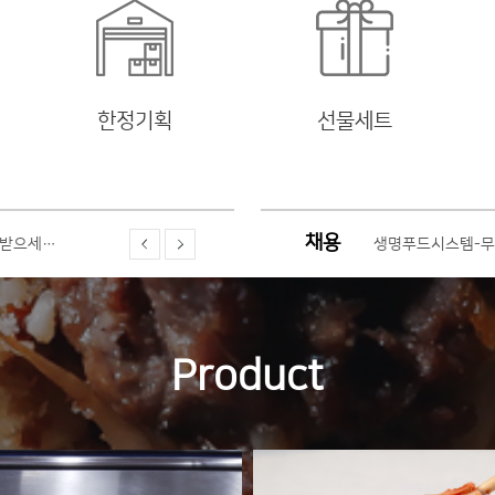
한정기획
선물세트
채용
식 결제시스…
생명푸드시스템(주)
생명푸드시스템(주)
운받으세…
생명푸드시스템 채
생명푸드시스템-무
Product