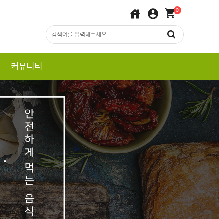
house
account_circle
shopping_cart
0
커뮤니티