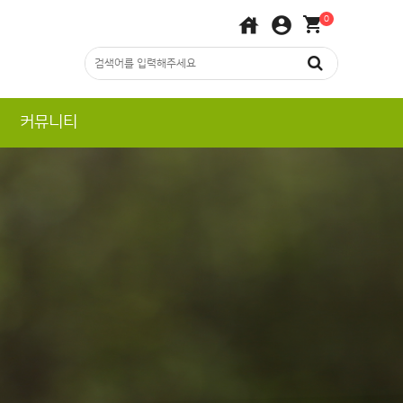
house
account_circle
shopping_cart
0
커뮤니티