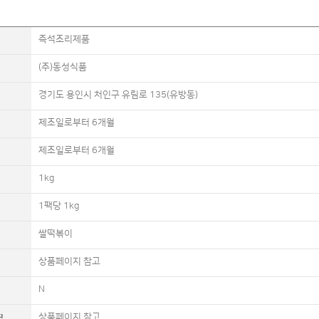
즉석조리제품
(주)동성식품
경기도 용인시 처인구 유림로 135(유방동)
제조일로부터 6개월
제조일로부터 6개월
1kg
1팩당 1kg
쌀떡볶이
상품페이지 참고
N
상품페이지 참고
필