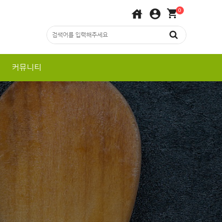
house
account_circle
shopping_cart
0
커뮤니티