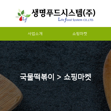
사업소개
쇼핑마켓
하위분류
국물떡볶이 > 쇼핑마켓