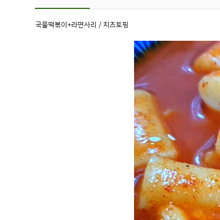
국물떡볶이+라면사리 / 치즈토핑