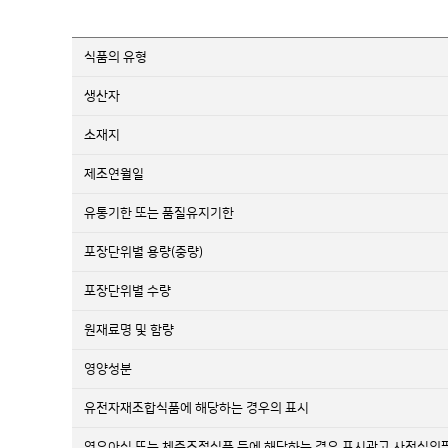
식품의 유형
생산자
소재지
제조연월일
유통기한 또는 품질유지기한
포장단위별 용량(중량)
포장단위별 수량
원재료명 및 함량
영양성분
유전자재조합식품에 해당하는 경우의 표시
영유아식 또는 체중조절식품 등에 해당하는 경우 표시광고 사전심의