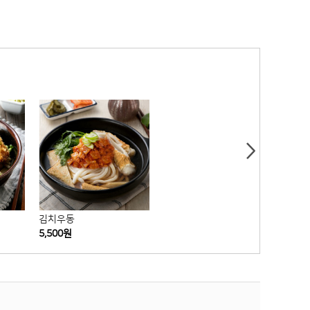
김치우동
얼큰라면
더블
5,500원
3,500원
6,00