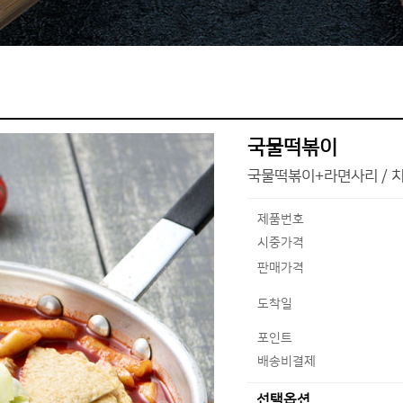
국물떡볶이
국물떡볶이+라면사리 / 
제품번호
시중가격
판매가격
도착일
포인트
배송비결제
선택옵션