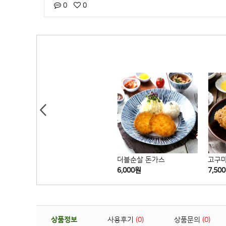
0
0
Next
얼큰라면
더블순살 돈가스
고구마
3,500원
6,000원
7,50
상품정보
사용후기
0
상품문의
0