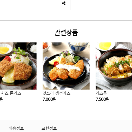
관련상품
치즈 돈가스
맛쓰리 생선가스
가츠동
0원
7,000원
7,500원
배송정보
교환정보