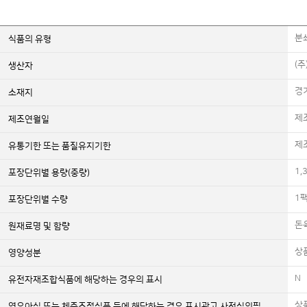
분
식품의 유형
(
생산자
경
소재지
제
제조연월일
제
유통기한 또는 품질유지기한
1,
포장단위별 용량(중량)
1팩
포장단위별 수량
돈
원재료명 및 함량
상
영양성분
N
유전자재조합식품에 해당하는 경우의 표시
상
영유아식 또는 체중조절식품 등에 해당하는 경우 표시광고 사전심의필