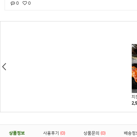
0
0
Next
치킨윙봉 4조각
김치베이컨 볶음밥
치
2,900원
7,000원
2,
상품정보
사용후기
0
상품문의
0
배송정